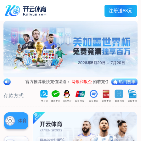
首页
关于我们
企业概况
荣誉资质
合作伙伴
产品中心
烤箱纸
蜡纸
防油纸
蛋糕杯纸
糖果包装纸
汉堡包装纸
蒸笼纸
包肉纸
吸油纸
新闻展示
公司新闻
行业资讯