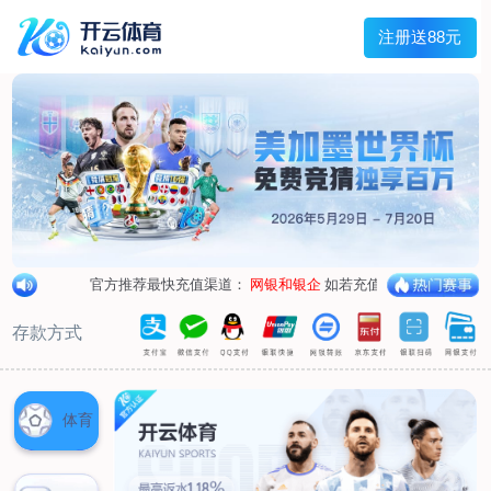
首页
关于我们
企业概况
荣誉资质
合作伙伴
产品中心
烤箱纸
蜡纸
防油纸
蛋糕杯纸
糖果包装纸
汉堡包装纸
蒸笼纸
包肉纸
吸油纸
新闻展示
公司新闻
行业资讯