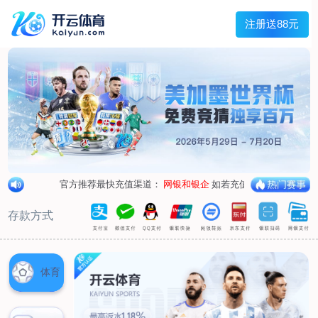
首页
关于我们
企业概况
荣誉资质
合作伙伴
产品中心
烤箱纸
蜡纸
防油纸
蛋糕杯纸
糖果包装纸
汉堡包装纸
蒸笼纸
包肉纸
吸油纸
新闻展示
公司新闻
行业资讯