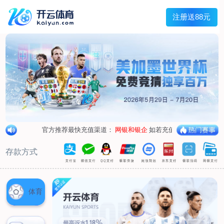
首页
关于我们
企业概况
荣誉资质
合作伙伴
产品中心
烤箱纸
蜡纸
防油纸
蛋糕杯纸
糖果包装纸
汉堡包装纸
蒸笼纸
包肉纸
吸油纸
新闻展示
公司新闻
行业资讯