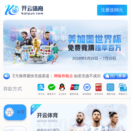
首页
关于我们
企业概况
荣誉资质
合作伙伴
产品中心
烤箱纸
蜡纸
防油纸
蛋糕杯纸
糖果包装纸
汉堡包装纸
蒸笼纸
包肉纸
吸油纸
新闻展示
公司新闻
行业资讯