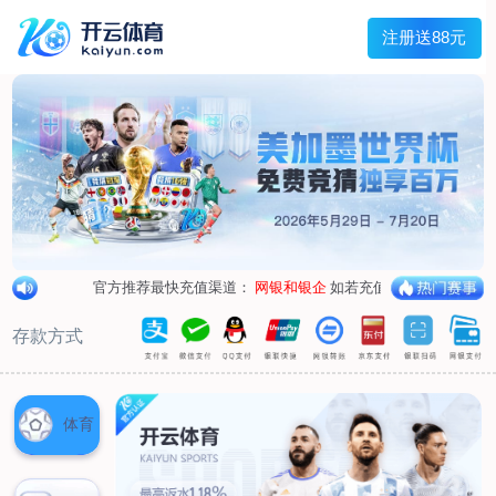
首页
关于我们
企业概况
荣誉资质
合作伙伴
产品中心
烤箱纸
蜡纸
防油纸
蛋糕杯纸
糖果包装纸
汉堡包装纸
蒸笼纸
包肉纸
吸油纸
新闻展示
公司新闻
行业资讯